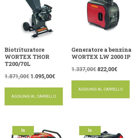
Biotrituratore
Generatore a benzina
WORTEX THOR
WORTEX LW 2000 IP
T200/70L
1.337,00
€
822,00
€
1.871,00
€
1.095,00
€
AGGIUNGI AL CARRELLO
AGGIUNGI AL CARRELLO
In
In
offerta!
offerta!