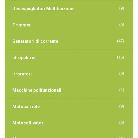
(9)
Decespugliatori Multifunzione
(6)
Trimmer
(47)
Generatori di corrente
(15)
Idropulitrici
(9)
Irroratori
(1)
Macchine polifunzionali
(9)
Motocarriole
(6)
Motocoltivatori