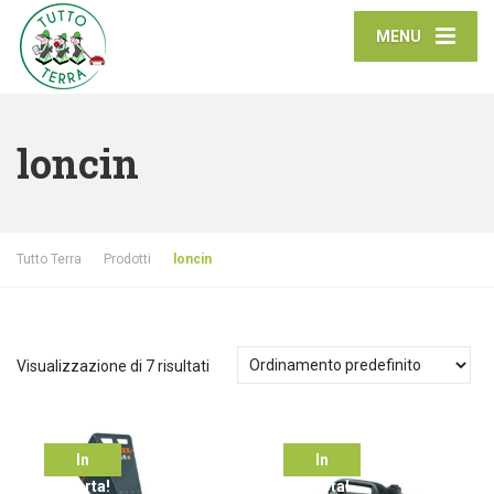
MENU
loncin
Tutto Terra
Prodotti
loncin
Visualizzazione di 7 risultati
In
In
offerta!
offerta!