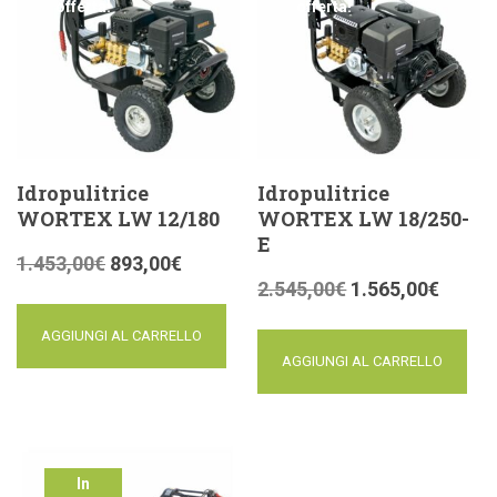
offerta!
offerta!
Idropulitrice
Idropulitrice
WORTEX LW 12/180
WORTEX LW 18/250-
E
1.453,00
€
893,00
€
2.545,00
€
1.565,00
€
AGGIUNGI AL CARRELLO
AGGIUNGI AL CARRELLO
In