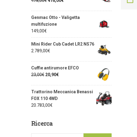
478,00
€
416,00
€
Genmac Otto - Valigetta
multifuzione
149,00
€
Mini Rider Cub Cadet LR2 NS76
2.789,00
€
Cuffie antirumore EFCO
23,00
€
20,90
€
Trattorino Meccanica Benassi
FOX 110 4WD
20.783,00
€
Ricerca