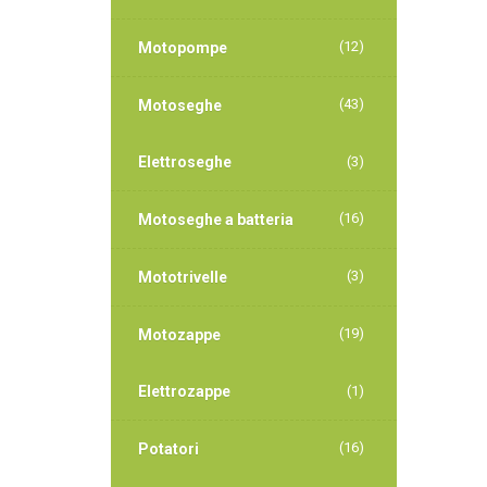
(12)
Motopompe
(43)
Motoseghe
Elettroseghe
(3)
(16)
Motoseghe a batteria
(3)
Mototrivelle
(19)
Motozappe
Elettrozappe
(1)
(16)
Potatori