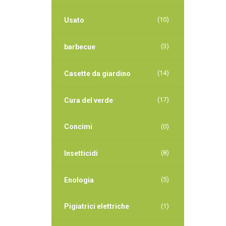
(10)
Usato
(3)
barbecue
(14)
Casette da giardino
(17)
Cura del verde
Concimi
(0)
(8)
Insetticidi
(5)
Enologia
Pigiatrici elettriche
(1)