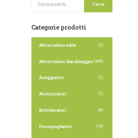
Cerca
Categorie
prodotti
Attrezzatura edile
(7)
(489)
Attrezzature Giardinaggio
Arieggiatori
(1)
(1)
Atomizzatori
(8)
Biotrituratori
(70)
Decespugliatori