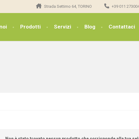
Strada Settimo 64, TORINO
+39 011 27300
noi
Prodotti
Servizi
Blog
Contattaci
Non è stato trovato nessun prodotto che corrisponde alla tua sel