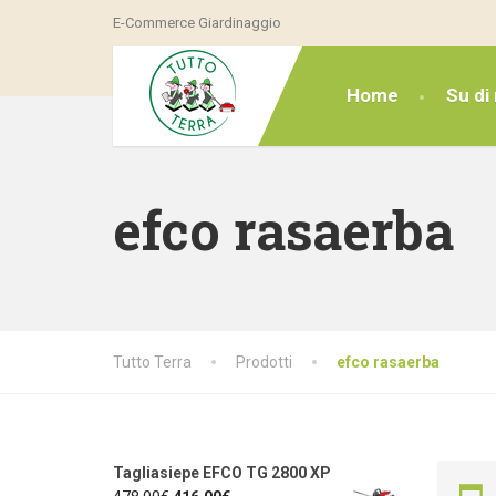
E-Commerce Giardinaggio
Home
Su di 
efco rasaerba
Tutto Terra
Prodotti
efco rasaerba
Tagliasiepe EFCO TG 2800 XP