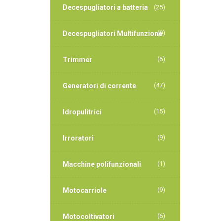
Decespugliatori a batteria
(25)
(9)
Decespugliatori Multifunzione
(6)
Trimmer
(47)
Generatori di corrente
(15)
Idropulitrici
(9)
Irroratori
(1)
Macchine polifunzionali
(9)
Motocarriole
(6)
Motocoltivatori