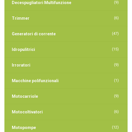
(9)
Decespugliatori Multifunzione
(6)
Trimmer
(47)
Generatori di corrente
(15)
Idropulitrici
(9)
Irroratori
(1)
Macchine polifunzionali
(9)
Motocarriole
(6)
Motocoltivatori
(12)
Motopompe