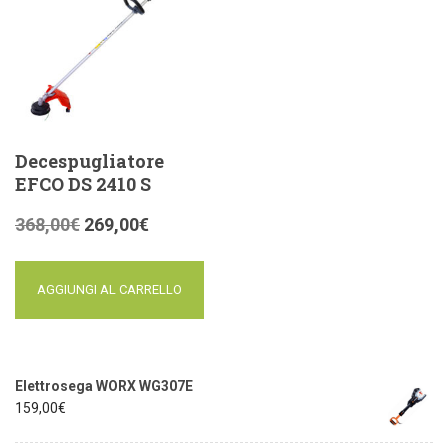
Decespugliatore
EFCO DS 2410 S
368,00
€
269,00
€
AGGIUNGI AL CARRELLO
Elettrosega WORX WG307E
159,00
€