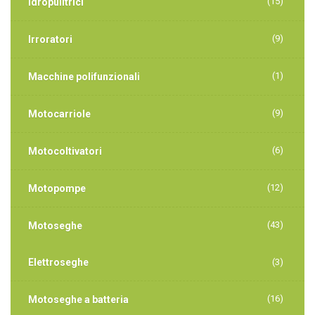
(15)
Idropulitrici
(9)
Irroratori
(1)
Macchine polifunzionali
(9)
Motocarriole
(6)
Motocoltivatori
(12)
Motopompe
(43)
Motoseghe
Elettroseghe
(3)
(16)
Motoseghe a batteria