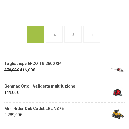
1
2
3
→
Tagliasiepe EFCO TG 2800 XP
478,00
€
416,00
€
Genmac Otto - Valigetta multifuzione
149,00
€
Mini Rider Cub Cadet LR2 NS76
2.789,00
€