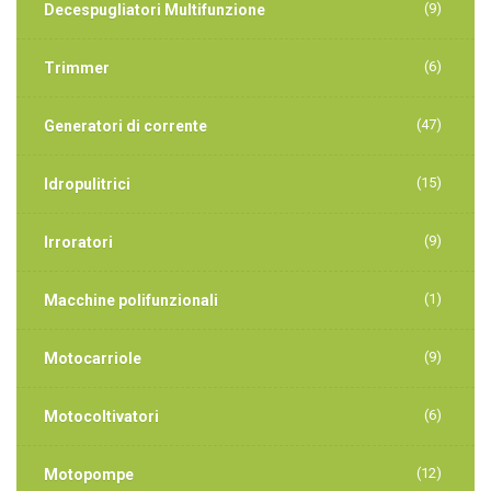
(9)
Decespugliatori Multifunzione
(6)
Trimmer
(47)
Generatori di corrente
(15)
Idropulitrici
(9)
Irroratori
(1)
Macchine polifunzionali
(9)
Motocarriole
(6)
Motocoltivatori
(12)
Motopompe