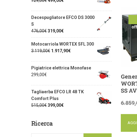
729,00
€
499,00
€
Decespugliatore EFCO DS 3000
S
of
476,00
€
319,00
€
Motocarriola WORTEX SFL 300
3.119,00
€
1.917,90
€
Pigiatrice elettrica Monofase
299,00
€
Gener
WORT
SS AV
Tagliaerba EFCO LR 48 TK
Comfort Plus
6.859,
515,00
€
399,00
€
Ricerca
AGGI