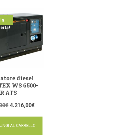
In
ferta!
atore diesel
EX WS 6500-
R ATS
00
€
4.216,00
€
UNGI AL CARRELLO