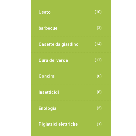
(10)
Usato
(3)
barbecue
(14)
Casette da giardino
(17)
Cura del verde
Concimi
(0)
(8)
Insetticidi
(5)
Enologia
Pigiatrici elettriche
(1)