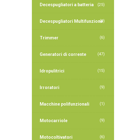
Decespugliatori a batteria
(25)
(9)
Decespugliatori Multifunzione
(6)
Trimmer
(47)
Generatori di corrente
(15)
Idropulitrici
(9)
Irroratori
(1)
Macchine polifunzionali
(9)
Motocarriole
(6)
Motocoltivatori