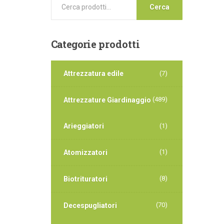
Cerca
Categorie
prodotti
Attrezzatura edile
(7)
(489)
Attrezzature Giardinaggio
Arieggiatori
(1)
(1)
Atomizzatori
(8)
Biotrituratori
(70)
Decespugliatori