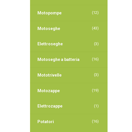
(12)
Motopompe
(43)
Motoseghe
Elettroseghe
(3)
(16)
Motoseghe a batteria
(3)
Mototrivelle
(19)
Motozappe
Elettrozappe
(1)
(16)
Potatori