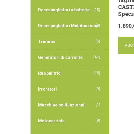
CAST
Decespugliatori a batteria
(25)
Speci
1.890,
(9)
Decespugliatori Multifunzione
(6)
Trimmer
AGGI
(47)
Generatori di corrente
(15)
Idropulitrici
(9)
Irroratori
(1)
Macchine polifunzionali
(9)
Motocarriole