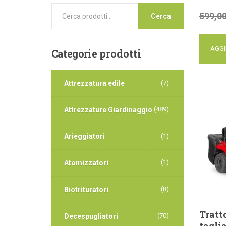
599,0
Cerca
AGGI
Categorie
prodotti
Attrezzatura edile
(7)
(489)
Attrezzature Giardinaggio
Arieggiatori
(1)
(1)
Atomizzatori
(8)
Biotrituratori
Tratt
(70)
Decespugliatori
tagli