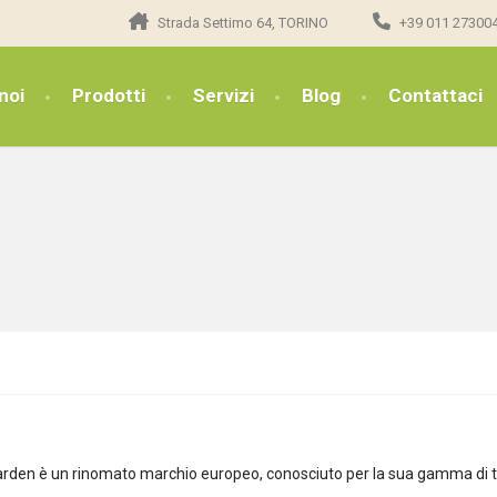
Strada Settimo 64, TORINO
+39 011 27300
noi
Prodotti
Servizi
Blog
Contattaci
rden è un rinomato marchio europeo, conosciuto per la sua gamma di trat