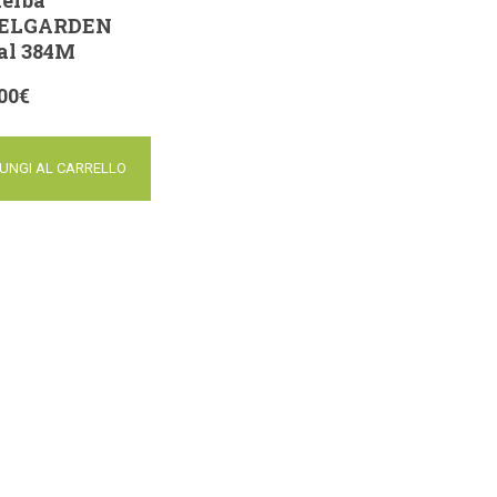
ELGARDEN
al 384M
00
€
UNGI AL CARRELLO