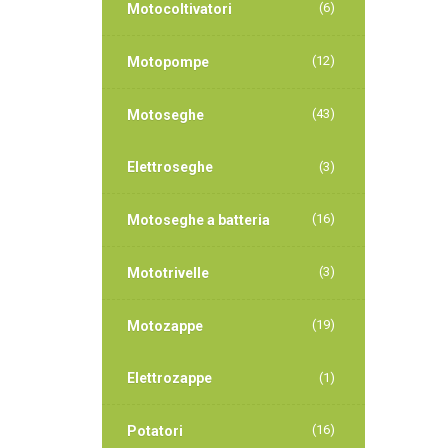
(6)
Motocoltivatori
(12)
Motopompe
(43)
Motoseghe
Elettroseghe
(3)
(16)
Motoseghe a batteria
(3)
Mototrivelle
(19)
Motozappe
Elettrozappe
(1)
(16)
Potatori