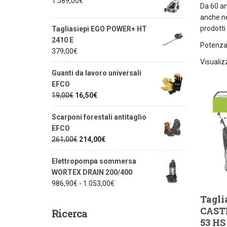
1.589,00
€
Da 60 an
anche ne
prodotti
Tagliasiepi EGO POWER+ HT
2410 E
Potenza 
379,00
€
Visualizz
Guanti da lavoro universali
EFCO
19,00
€
16,50
€
of
Scarponi forestali antitaglio
EFCO
261,00
€
214,00
€
Elettropompa sommersa
WORTEX DRAIN 200/400
986,90
€
-
1.053,00
€
Tagli
CAST
Ricerca
53 HS