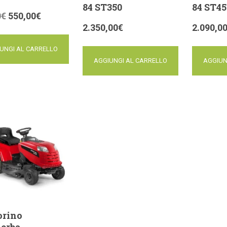
84 ST350
84 ST45
0
€
550,00
€
2.350,00
€
2.090,0
UNGI AL CARRELLO
AGGIUNGI AL CARRELLO
AGGIUN
orino
aerba