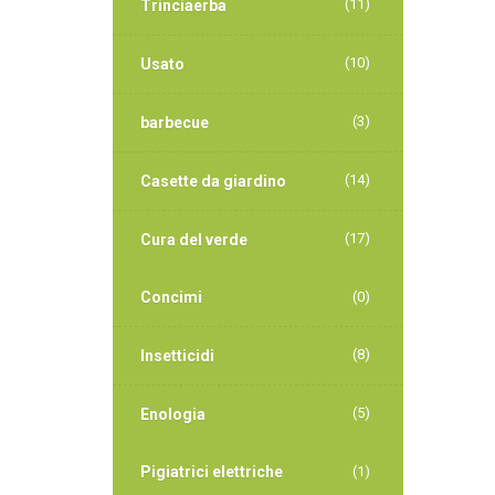
(11)
Trinciaerba
(10)
Usato
(3)
barbecue
(14)
Casette da giardino
(17)
Cura del verde
Concimi
(0)
(8)
Insetticidi
(5)
Enologia
Pigiatrici elettriche
(1)